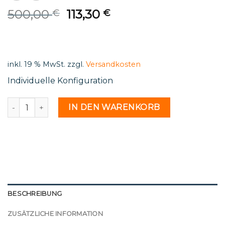
Original
Current
500,00
113,30
€
€
price
price
was:
is:
500,00 €.
113,30 €.
inkl. 19 % MwSt.
zzgl.
Versandkosten
Individuelle Konfiguration
Eigenes Motiv - 1826573 Menge
IN DEN WARENKORB
BESCHREIBUNG
ZUSÄTZLICHE INFORMATION