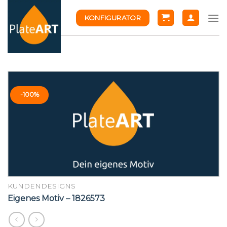
Skip
KONFIGURATOR
to
content
-100%
KUNDENDESIGNS
Eigenes Motiv – 1826573