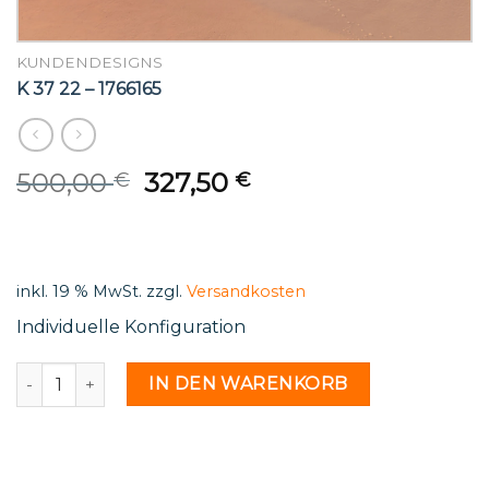
KUNDENDESIGNS
K 37 22 – 1766165
Original
Current
500,00
327,50
€
€
price
price
was:
is:
500,00 €.
327,50 €.
inkl. 19 % MwSt.
zzgl.
Versandkosten
Individuelle Konfiguration
K 37 22 - 1766165 Menge
IN DEN WARENKORB