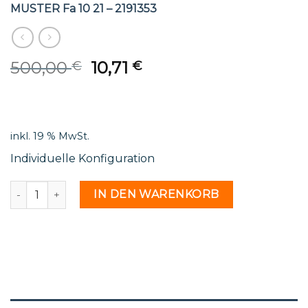
MUSTER Fa 10 21 – 2191353
Original
Current
500,00
10,71
€
€
price
price
was:
is:
500,00 €.
10,71 €.
inkl. 19 % MwSt.
Individuelle Konfiguration
MUSTER Fa 10 21 - 2191353 Menge
IN DEN WARENKORB