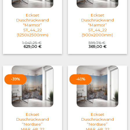
Eckset
Eckset
Duschrückwand
Duschrückwand
“Marmor”
“Marmor”
ST_44_22
ST_44_22
(1250x2500mm)
(900x2000mm)
1.041,25
€
599,76
€
Original
Current
Original
Current
629,00
€
369,00
€
price
price
price
price
was:
is:
was:
is:
1.041,25 €.
629,00 €.
599,76 €.
369,00 €.
-39%
-40%
Eckset
Eckset
Duschrückwand
Duschrückwand
“Nordsee”
“Nordsee”
MAR_48_22
MAR_48_22