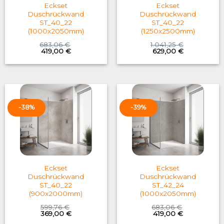
Eckset
Eckset
Duschrückwand
Duschrückwand
ST_40_22
ST_40_22
(1000x2050mm)
(1250x2500mm)
683,06
€
1.041,25
€
Original
Current
Original
Current
419,00
€
629,00
€
price
price
price
price
was:
is:
was:
is:
683,06 €.
419,00 €.
1.041,25 €.
629,00 €.
-38%
-39%
Eckset
Eckset
Duschrückwand
Duschrückwand
ST_40_22
ST_42_24
(900x2000mm)
(1000x2050mm)
599,76
€
683,06
€
Original
Current
Original
Current
369,00
€
419,00
€
price
price
price
price