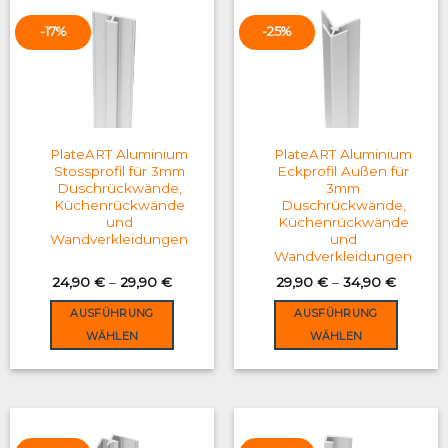
-17%
-25%
PlateART Aluminium
PlateART Aluminium
Stossprofil für 3mm
Eckprofil Außen für
Duschrückwände,
3mm
Küchenrückwände
Duschrückwände,
und
Küchenrückwände
Wandverkleidungen
und
Wandverkleidungen
24,90
€
–
29,90
€
29,90
€
–
34,90
€
AUSFÜHRUNG
AUSFÜHRUNG
WÄHLEN
WÄHLEN
This
This
product
product
has
has
multiple
multiple
variants.
variants.