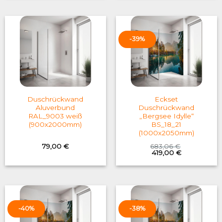
-39%
Duschrückwand
Eckset
Aluverbund
Duschrückwand
RAL_9003 weiß
„Bergsee Idylle“
(900x2000mm)
BS_18_21
(1000x2050mm)
79,00
€
683,06
€
Original
Current
419,00
€
price
price
was:
is:
683,06 €.
419,00 €.
-40%
-38%