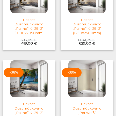
Eckset
Eckset
Duschrückwand
Duschrückwand
„Palme“ K_29_21
„Palme“ K_29_21
(1000x2050mm)
(1250x2500mm)
683,09
€
1.041,25
€
Original
Current
Original
Current
419,00
€
629,00
€
price
price
price
price
was:
is:
was:
is:
683,09 €.
419,00 €.
1.041,25 €.
629,00 €.
-38%
-39%
Eckset
Eckset
Duschrückwand
Duschrückwand
„Palme“ K_29_21
„Perlweiß“