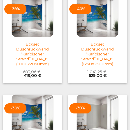
-39%
-40%
Eckset
Eckset
Duschrückwand
Duschrückwand
“Karibischer
“Karibischer
Strand” K_04_19
Strand” K_04_19
(1000x2050mm)
(1250x2500mm)
683,06
€
1.041,25
€
Original
Current
Original
Current
419,00
€
629,00
€
price
price
price
price
was:
is:
was:
is:
683,06 €.
419,00 €.
1.041,25 €.
629,00 €.
-38%
-39%