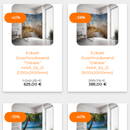
-40%
-38%
Eckset
Eckset
Duschrückwand
Duschrückwand
“Ostsee”
“Ostsee”
MAR_34_21
MAR_34_21
(1250x2500mm)
(900x2000mm)
1.041,25
€
599,76
€
Original
Current
Original
Current
629,00
€
369,00
€
price
price
price
price
was:
is:
was:
is:
1.041,25 €.
629,00 €.
599,76 €.
369,00 €.
-39%
-40%