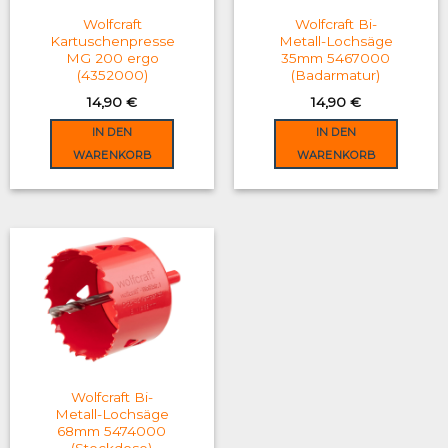
on
Wolfcraft
Wolfcraft Bi-
the
Kartuschenpresse
Metall-Lochsäge
MG 200 ergo
35mm 5467000
product
(4352000)
(Badarmatur)
page
14,90
€
14,90
€
IN DEN
IN DEN
WARENKORB
WARENKORB
Wolfcraft Bi-
Metall-Lochsäge
68mm 5474000