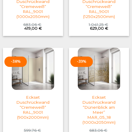
Duschrückwand
Duschrückwand
“Cremeweiß“
“Cremeweiß“
RAL_9001
RAL_9001
(1000x2050mm)
(1250x2500mm)
683,06
€
1.041,25
€
Original
Current
Original
Current
419,00
€
629,00
€
price
price
price
price
was:
is:
was:
is:
683,06 €.
419,00 €.
1.041,25 €.
629,00 €.
-38%
-39%
Eckset
Eckset
Duschrückwand
Duschrückwand
“Cremeweiß“
“Dünenblick am
RAL_9001
Meer”
(900x2000mm)
MAR_05_18
(1000x2050mm)
599,76
€
683,06
€