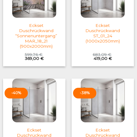
Eckset
Eckset
Duschrückwand
Duschrückwand
“Sonnenuntergang”
ST_01_24
MAR_18_21
(1000x2050mm)
(900x2000mm)
599,76
€
683,09
€
Original
Current
Original
Current
369,00
€
419,00
€
price
price
price
price
was:
is:
was:
is:
599,76 €.
369,00 €.
683,09 €.
419,00 €.
-40%
-38%
Eckset
Eckset
Duschrückwand
Duschrückwand