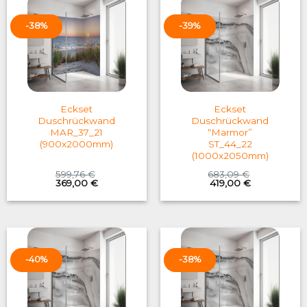
-38%
-39%
Eckset
Eckset
Duschrückwand
Duschrückwand
MAR_37_21
“Marmor”
(900x2000mm)
ST_44_22
(1000x2050mm)
599,76
€
683,09
€
Original
Current
Original
Current
369,00
€
419,00
€
price
price
price
price
was:
is:
was:
is:
599,76 €.
369,00 €.
683,09 €.
419,00 €.
-40%
-38%