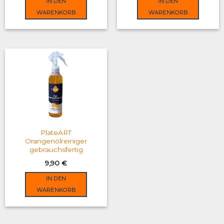
IN DEN
IN DEN
39,90 €.
29,90 €.
WARENKORB
WARENKORB
PlateART
Orangenölreiniger
gebrauchsfertig
9,90
€
IN DEN
WARENKORB