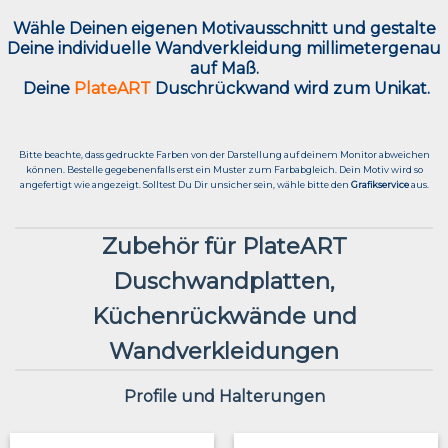
Wähle Deinen eigenen Motivausschnitt und g
estalte
Deine individuelle Wandverkleidung millimetergenau
auf Maß.
Deine
PlateART
Duschrückwand wird zum Unikat.
Bitte beachte, dass gedruckte Farben von der Darstellung auf deinem Monitor abweichen
können. Bestelle gegebenenfalls erst ein Muster zum Farbabgleich. Dein Motiv wird so
angefertigt wie angezeigt. Solltest Du Dir unsicher sein, wähle bitte den
Grafikservice
aus.
Zubehör für PlateART
Duschwandplatten,
Küchenrückwände und
Wandverkleidungen
Profile und Halterungen