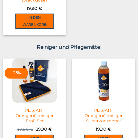
(Steckdose)
19,90
€
IN DEN
WARENKORB
Reiniger und Pflegemittel
-25%
PlateART
PlateART
Orangenölreiniger
Orangenölreiniger
Profi Set
Superkonzentrat
Original
Current
39,90
€
29,90
€
19,90
€
price
price
was:
is: