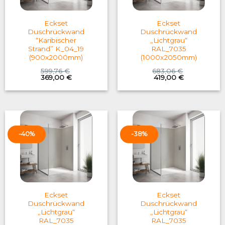
Eckset
Eckset
Duschrückwand
Duschrückwand
“Karibischer
„Lichtgrau“
Strand” K_04_19
RAL_7035
(900x2000mm)
(1000x2050mm)
599,76
€
683,06
€
Original
Current
Original
Current
369,00
€
419,00
€
price
price
price
price
was:
is:
was:
is:
599,76 €.
369,00 €.
683,06 €.
419,00 €.
-40%
-38%
Eckset
Eckset
Duschrückwand
Duschrückwand
„Lichtgrau“
„Lichtgrau“
RAL_7035
RAL_7035