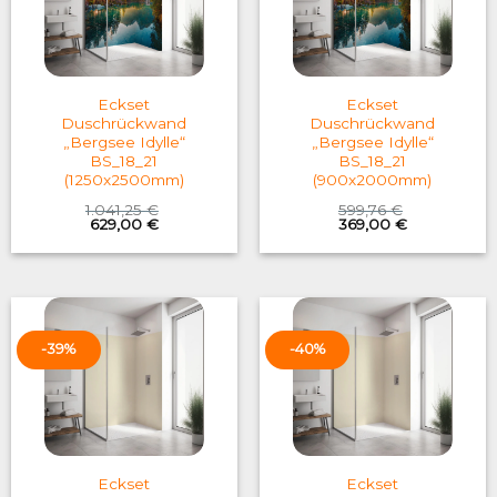
Eckset
Eckset
Duschrückwand
Duschrückwand
„Bergsee Idylle“
„Bergsee Idylle“
BS_18_21
BS_18_21
(1250x2500mm)
(900x2000mm)
1.041,25
€
599,76
€
Original
Current
Original
Current
629,00
€
369,00
€
price
price
price
price
was:
is:
was:
is:
1.041,25 €.
629,00 €.
599,76 €.
369,00 €.
-39%
-40%
Eckset
Eckset