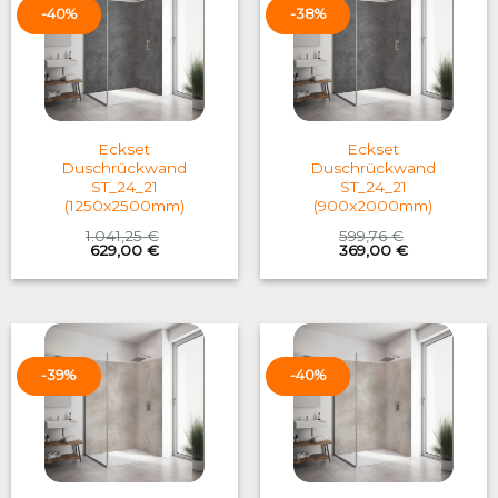
-40%
-38%
Eckset
Eckset
Duschrückwand
Duschrückwand
ST_24_21
ST_24_21
(1250x2500mm)
(900x2000mm)
1.041,25
€
599,76
€
Original
Current
Original
Current
629,00
€
369,00
€
price
price
price
price
was:
is:
was:
is:
1.041,25 €.
629,00 €.
599,76 €.
369,00 €.
-39%
-40%