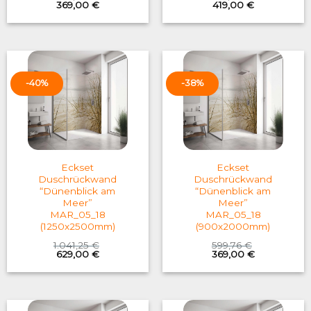
Original
Current
Original
Current
369,00
€
419,00
€
price
price
price
price
was:
is:
was:
is:
599,76 €.
369,00 €.
683,06 €.
419,00 €.
-40%
-38%
Eckset
Eckset
Duschrückwand
Duschrückwand
“Dünenblick am
“Dünenblick am
Meer”
Meer”
MAR_05_18
MAR_05_18
(1250x2500mm)
(900x2000mm)
1.041,25
€
599,76
€
Original
Current
Original
Current
629,00
€
369,00
€
price
price
price
price
was:
is:
was:
is:
1.041,25 €.
629,00 €.
599,76 €.
369,00 €.