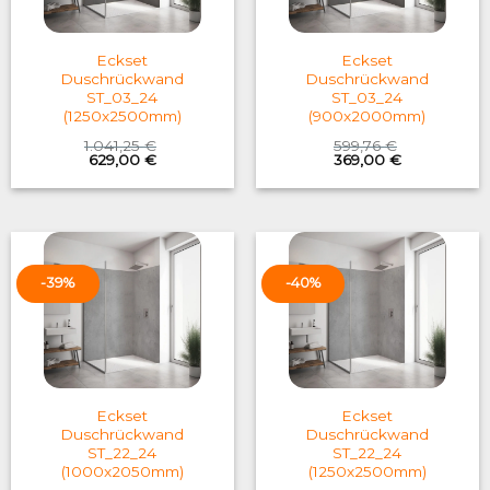
Eckset
Eckset
Duschrückwand
Duschrückwand
ST_03_24
ST_03_24
(1250x2500mm)
(900x2000mm)
1.041,25
€
599,76
€
Original
Current
Original
Current
629,00
€
369,00
€
price
price
price
price
was:
is:
was:
is:
1.041,25 €.
629,00 €.
599,76 €.
369,00 €.
-39%
-40%
Eckset
Eckset
Duschrückwand
Duschrückwand
ST_22_24
ST_22_24
(1000x2050mm)
(1250x2500mm)