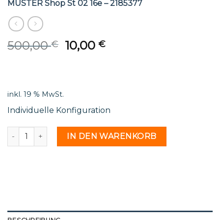
MUSTER Shop St 02 16e – 2185377
Original
Current
500,00
10,00
€
€
price
price
was:
is:
500,00 €.
10,00 €.
inkl. 19 % MwSt.
Individuelle Konfiguration
MUSTER Shop St 02 16e - 2185377 Menge
IN DEN WARENKORB