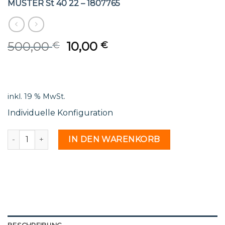
MUSTER St 40 22 – 1807765
Original
Current
500,00
10,00
€
€
price
price
was:
is:
500,00 €.
10,00 €.
inkl. 19 % MwSt.
Individuelle Konfiguration
MUSTER St 40 22 - 1807765 Menge
IN DEN WARENKORB