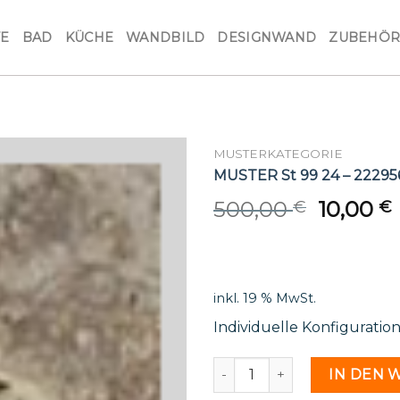
VE
BAD
KÜCHE
WANDBILD
DESIGNWAND
ZUBEHÖ
MUSTERKATEGORIE
MUSTER St 99 24 – 22295
Origina
500,00
10,00
€
€
price
was:
i
500,00 
inkl. 19 % MwSt.
Individuelle Konfiguratio
MUSTER St 99 24 - 2229565
IN DEN