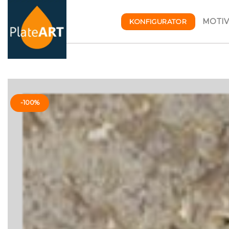
Skip
to
MOTI
KONFIGURATOR
content
-100%