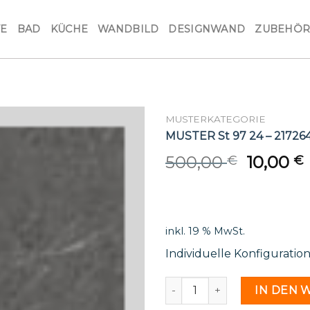
VE
BAD
KÜCHE
WANDBILD
DESIGNWAND
ZUBEHÖ
MUSTERKATEGORIE
MUSTER St 97 24 – 21726
Origina
500,00
10,00
€
€
price
was:
i
500,00 
inkl. 19 % MwSt.
Individuelle Konfiguratio
MUSTER St 97 24 - 2172649
IN DEN