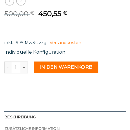
Original
Current
500,00
450,55
€
€
price
price
was:
is:
500,00 €.
450,55 €.
inkl. 19 % MwSt.
zzgl.
Versandkosten
Individuelle Konfiguration
St 96 24 - 1831013 Menge
IN DEN WARENKORB
BESCHREIBUNG
ZUSÄTZLICHE INFORMATION