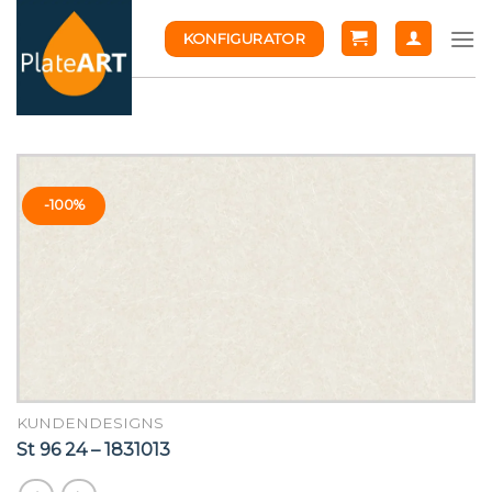
Skip
KONFIGURATOR
to
content
-100%
KUNDENDESIGNS
St 96 24 – 1831013