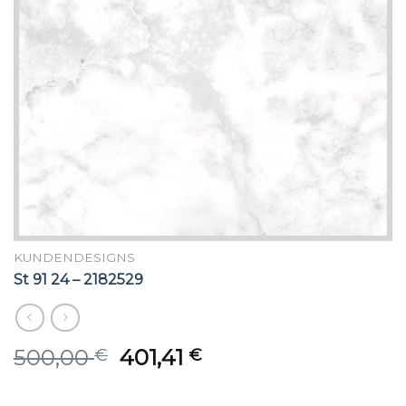
KUNDENDESIGNS
St 91 24 – 2182529
Original
Current
500,00
401,41
€
€
price
price
was:
is: