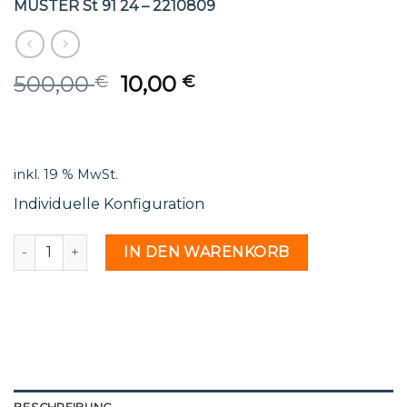
MUSTER St 91 24 – 2210809
Original
Current
500,00
10,00
€
€
price
price
was:
is:
500,00 €.
10,00 €.
inkl. 19 % MwSt.
Individuelle Konfiguration
MUSTER St 91 24 - 2210809 Menge
IN DEN WARENKORB