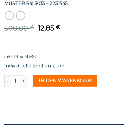
MUSTER Ral 5013 – 2231545
Original
Current
500,00
12,85
€
€
price
price
was:
is:
500,00 €.
12,85 €.
inkl. 19 % MwSt.
Individuelle Konfiguration
MUSTER Ral 5013 - 2231545 Menge
IN DEN WARENKORB