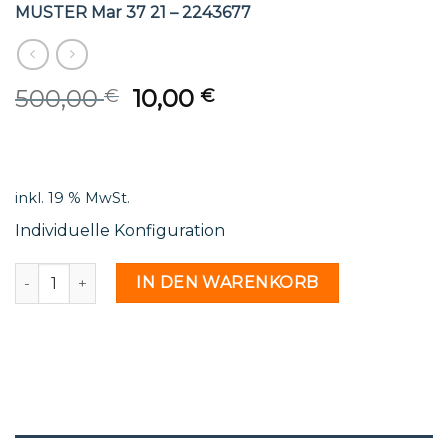
MUSTER Mar 37 21 – 2243677
Original
Current
500,00
10,00
€
€
price
price
was:
is:
500,00 €.
10,00 €.
inkl. 19 % MwSt.
Individuelle Konfiguration
MUSTER Mar 37 21 - 2243677 Menge
IN DEN WARENKORB