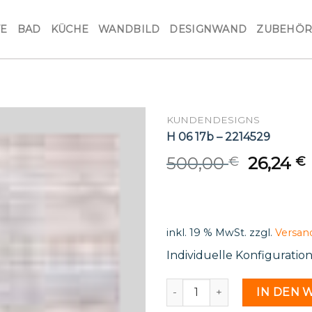
VE
BAD
KÜCHE
WANDBILD
DESIGNWAND
ZUBEHÖ
KUNDENDESIGNS
H 06 17b – 2214529
Origina
500,00
26,24
€
€
price
was:
i
500,00 
inkl. 19 % MwSt.
zzgl.
Versan
Individuelle Konfiguratio
H 06 17b - 2214529 Menge
IN DEN