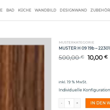
VE
BAD
KÜCHE
WANDBILD
DESIGNWAND
ZUBEHÖ
MUSTERKATEGORIE
MUSTER H 09 19b – 2230
Origina
500,00
10,00
€
€
price
was:
i
500,00 
inkl. 19 % MwSt.
Individuelle Konfiguratio
MUSTER H 09 19b - 223010
IN DEN