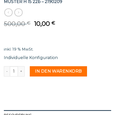
MUSTER H 15 22b – 2190209
Original
Current
500,00
10,00
€
€
price
price
was:
is:
500,00 €.
10,00 €.
inkl. 19 % MwSt.
Individuelle Konfiguration
MUSTER H 15 22b - 2190209 Menge
IN DEN WARENKORB