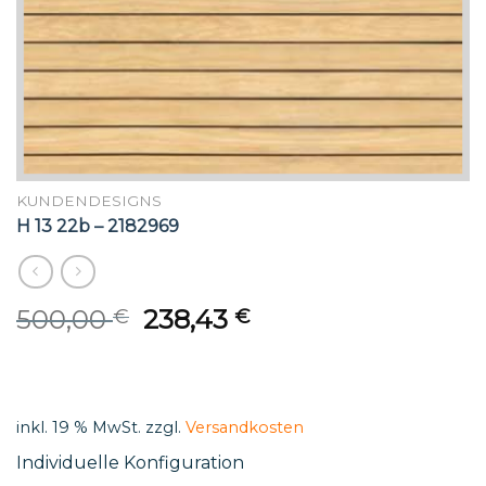
KUNDENDESIGNS
H 13 22b – 2182969
Original
Current
500,00
238,43
€
€
price
price
was:
is:
500,00 €.
238,43 €.
inkl. 19 % MwSt.
zzgl.
Versandkosten
Individuelle Konfiguration