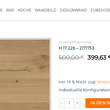
VE
BAD
KÜCHE
WANDBILD
DESIGNWAND
ZUBEHÖ
KUNDENDESIGNS
H 17 22b – 2171753
Origina
500,00
399,63
€
price
was:
500,00 
inkl. 19 % MwSt.
zzgl.
Versan
Individuelle Konfiguratio
H 17 22b - 2171753 Menge
IN DEN