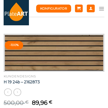
Skip
KONFIGURATOR
to
content
-100%
KUNDENDESIGNS
H 19 24b – 2162873
Original
Current
500,00
89,96
€
€