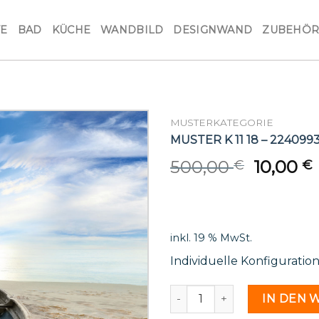
VE
BAD
KÜCHE
WANDBILD
DESIGNWAND
ZUBEHÖ
MUSTERKATEGORIE
MUSTER K 11 18 – 224099
Origina
500,00
10,00
€
€
price
was:
i
500,00 
inkl. 19 % MwSt.
Individuelle Konfiguratio
MUSTER K 11 18 - 2240993 
IN DEN