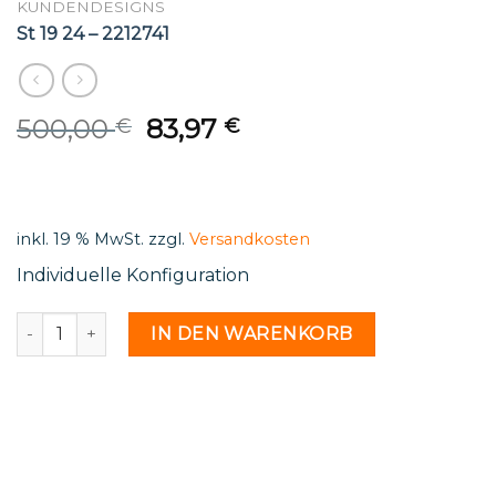
KUNDENDESIGNS
St 19 24 – 2212741
Original
Current
500,00
83,97
€
€
price
price
was:
is:
500,00 €.
83,97 €.
inkl. 19 % MwSt.
zzgl.
Versandkosten
Individuelle Konfiguration
St 19 24 - 2212741 Menge
IN DEN WARENKORB