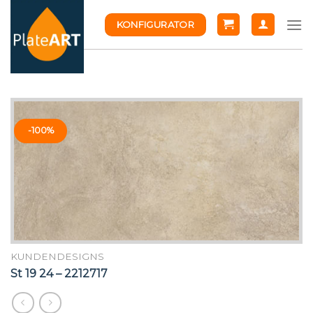
Skip
KONFIGURATOR
to
content
-100%
KUNDENDESIGNS
St 19 24 – 2212717