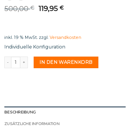
Original
Current
500,00
119,95
€
€
price
price
was:
is:
500,00 €.
119,95 €.
inkl. 19 % MwSt.
zzgl.
Versandkosten
Individuelle Konfiguration
St 19 24 - 2212717 Menge
IN DEN WARENKORB
BESCHREIBUNG
ZUSÄTZLICHE INFORMATION