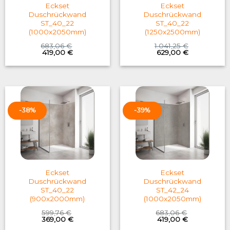
Eckset
Eckset
Duschrückwand
Duschrückwand
ST_40_22
ST_40_22
(1000x2050mm)
(1250x2500mm)
683,06
€
1.041,25
€
Original
Current
Original
Current
419,00
€
629,00
€
price
price
price
price
was:
is:
was:
is:
683,06 €.
419,00 €.
1.041,25 €.
629,00 €.
-38%
-39%
Eckset
Eckset
Duschrückwand
Duschrückwand
ST_40_22
ST_42_24
(900x2000mm)
(1000x2050mm)
599,76
€
683,06
€
Original
Current
Original
Current
369,00
€
419,00
€
price
price
price
price