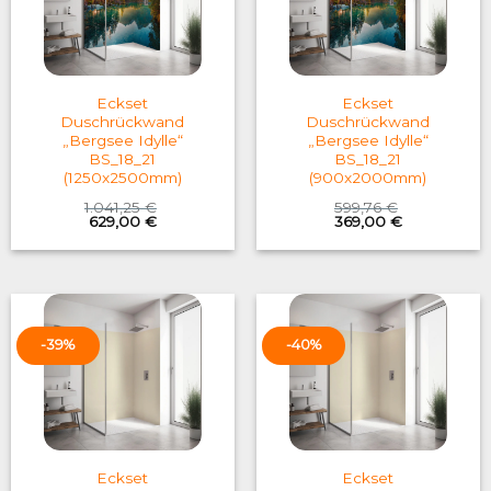
Eckset
Eckset
Duschrückwand
Duschrückwand
„Bergsee Idylle“
„Bergsee Idylle“
BS_18_21
BS_18_21
(1250x2500mm)
(900x2000mm)
1.041,25
€
599,76
€
Original
Current
Original
Current
629,00
€
369,00
€
price
price
price
price
was:
is:
was:
is:
1.041,25 €.
629,00 €.
599,76 €.
369,00 €.
-39%
-40%
Eckset
Eckset