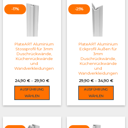
-17%
-25%
PlateART Aluminium
PlateART Aluminium
Stossprofil für 3mm
Eckprofil Außen für
Duschrückwände,
3mm
Küchenrückwände
Duschrückwände,
und
Küchenrückwände
Wandverkleidungen
und
Wandverkleidungen
24,90
€
–
29,90
€
29,90
€
–
34,90
€
AUSFÜHRUNG
AUSFÜHRUNG
WÄHLEN
WÄHLEN
This
This
product
product
has
has
multiple
multiple
variants.
variants.