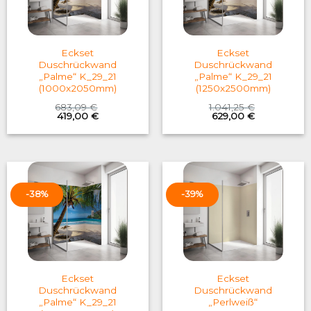
Eckset
Eckset
Duschrückwand
Duschrückwand
„Palme“ K_29_21
„Palme“ K_29_21
(1000x2050mm)
(1250x2500mm)
683,09
€
1.041,25
€
Original
Current
Original
Current
419,00
€
629,00
€
price
price
price
price
was:
is:
was:
is:
683,09 €.
419,00 €.
1.041,25 €.
629,00 €.
-38%
-39%
Eckset
Eckset
Duschrückwand
Duschrückwand
„Palme“ K_29_21
„Perlweiß“