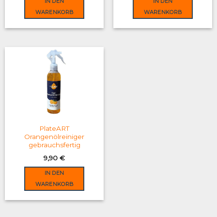
IN DEN
IN DEN
39,90 €.
29,90 €.
WARENKORB
WARENKORB
PlateART
Orangenölreiniger
gebrauchsfertig
9,90
€
IN DEN
WARENKORB