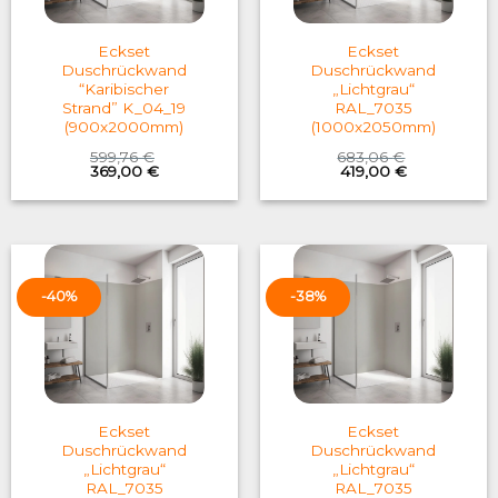
Eckset
Eckset
Duschrückwand
Duschrückwand
“Karibischer
„Lichtgrau“
Strand” K_04_19
RAL_7035
(900x2000mm)
(1000x2050mm)
599,76
€
683,06
€
Original
Current
Original
Current
369,00
€
419,00
€
price
price
price
price
was:
is:
was:
is:
599,76 €.
369,00 €.
683,06 €.
419,00 €.
-40%
-38%
Eckset
Eckset
Duschrückwand
Duschrückwand
„Lichtgrau“
„Lichtgrau“
RAL_7035
RAL_7035