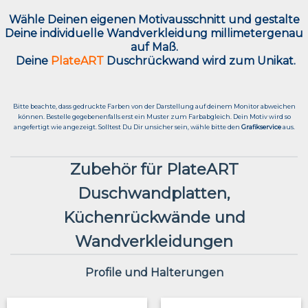
Wähle Deinen eigenen Motivausschnitt und g
estalte
Deine individuelle Wandverkleidung millimetergenau
auf Maß.
Deine
PlateART
Duschrückwand wird zum Unikat.
Bitte beachte, dass gedruckte Farben von der Darstellung auf deinem Monitor abweichen
können. Bestelle gegebenenfalls erst ein Muster zum Farbabgleich. Dein Motiv wird so
angefertigt wie angezeigt. Solltest Du Dir unsicher sein, wähle bitte den
Grafikservice
aus.
Zubehör für PlateART
Duschwandplatten,
Küchenrückwände und
Wandverkleidungen
Profile und Halterungen