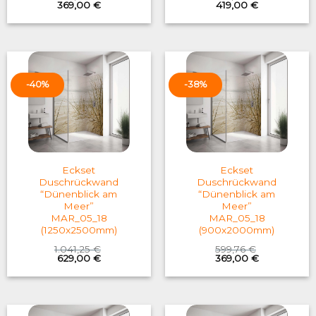
Original
Current
Original
Current
369,00
€
419,00
€
price
price
price
price
was:
is:
was:
is:
599,76 €.
369,00 €.
683,06 €.
419,00 €.
-40%
-38%
Eckset
Eckset
Duschrückwand
Duschrückwand
“Dünenblick am
“Dünenblick am
Meer”
Meer”
MAR_05_18
MAR_05_18
(1250x2500mm)
(900x2000mm)
1.041,25
€
599,76
€
Original
Current
Original
Current
629,00
€
369,00
€
price
price
price
price
was:
is:
was:
is:
1.041,25 €.
629,00 €.
599,76 €.
369,00 €.