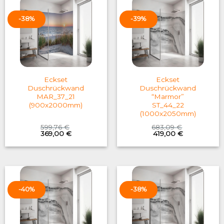
-38%
-39%
Eckset
Eckset
Duschrückwand
Duschrückwand
MAR_37_21
“Marmor”
(900x2000mm)
ST_44_22
(1000x2050mm)
599,76
€
683,09
€
Original
Current
Original
Current
369,00
€
419,00
€
price
price
price
price
was:
is:
was:
is:
599,76 €.
369,00 €.
683,09 €.
419,00 €.
-40%
-38%