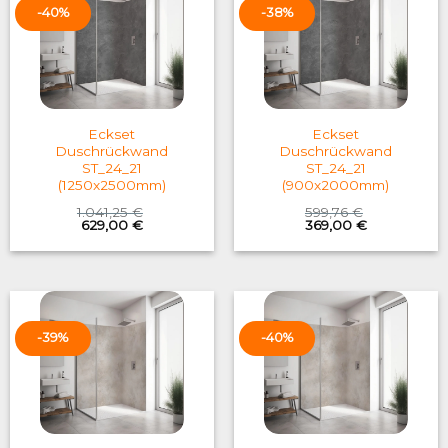
-40%
-38%
Eckset
Eckset
Duschrückwand
Duschrückwand
ST_24_21
ST_24_21
(1250x2500mm)
(900x2000mm)
1.041,25
€
599,76
€
Original
Current
Original
Current
629,00
€
369,00
€
price
price
price
price
was:
is:
was:
is:
1.041,25 €.
629,00 €.
599,76 €.
369,00 €.
-39%
-40%