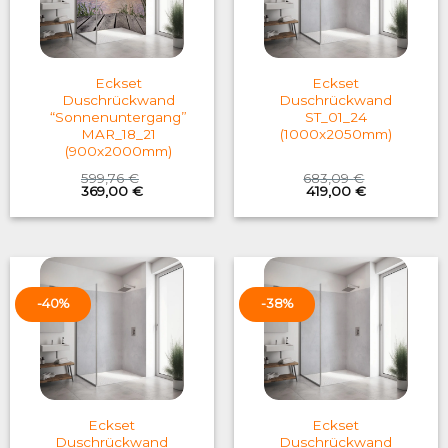
Eckset
Eckset
Duschrückwand
Duschrückwand
“Sonnenuntergang”
ST_01_24
MAR_18_21
(1000x2050mm)
(900x2000mm)
599,76
€
683,09
€
Original
Current
Original
Current
369,00
€
419,00
€
price
price
price
price
was:
is:
was:
is:
599,76 €.
369,00 €.
683,09 €.
419,00 €.
-40%
-38%
Eckset
Eckset
Duschrückwand
Duschrückwand