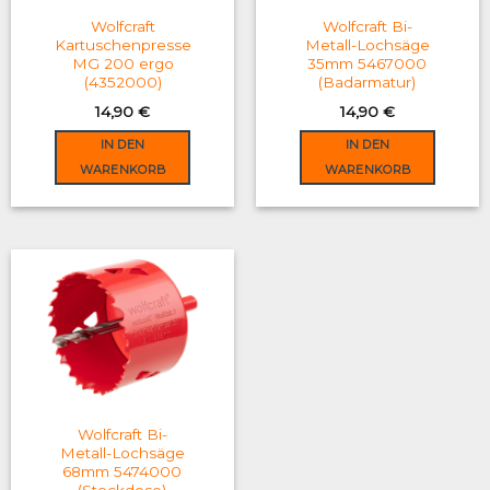
on
Wolfcraft
Wolfcraft Bi-
the
Kartuschenpresse
Metall-Lochsäge
MG 200 ergo
35mm 5467000
product
(4352000)
(Badarmatur)
page
14,90
€
14,90
€
IN DEN
IN DEN
WARENKORB
WARENKORB
Wolfcraft Bi-
Metall-Lochsäge
68mm 5474000