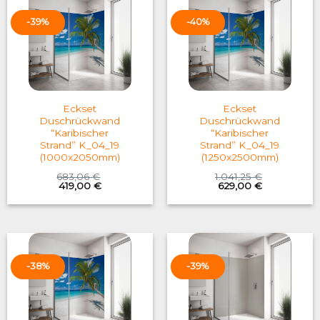
-39%
-40%
Eckset
Eckset
Duschrückwand
Duschrückwand
“Karibischer
“Karibischer
Strand” K_04_19
Strand” K_04_19
(1000x2050mm)
(1250x2500mm)
683,06
€
1.041,25
€
Original
Current
Original
Current
419,00
€
629,00
€
price
price
price
price
was:
is:
was:
is:
683,06 €.
419,00 €.
1.041,25 €.
629,00 €.
-38%
-39%