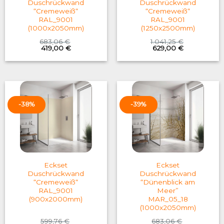
Duschrückwand
Duschrückwand
“Cremeweiß“
“Cremeweiß“
RAL_9001
RAL_9001
(1000x2050mm)
(1250x2500mm)
683,06
€
1.041,25
€
Original
Current
Original
Current
419,00
€
629,00
€
price
price
price
price
was:
is:
was:
is:
683,06 €.
419,00 €.
1.041,25 €.
629,00 €.
-38%
-39%
Eckset
Eckset
Duschrückwand
Duschrückwand
“Cremeweiß“
“Dünenblick am
RAL_9001
Meer”
(900x2000mm)
MAR_05_18
(1000x2050mm)
599,76
€
683,06
€