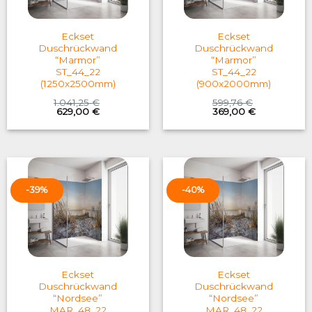
Eckset
Eckset
Duschrückwand
Duschrückwand
“Marmor”
“Marmor”
ST_44_22
ST_44_22
(1250x2500mm)
(900x2000mm)
1.041,25
€
599,76
€
Original
Current
Original
Current
629,00
€
369,00
€
price
price
price
price
was:
is:
was:
is:
1.041,25 €.
629,00 €.
599,76 €.
369,00 €.
-39%
-40%
Eckset
Eckset
Duschrückwand
Duschrückwand
“Nordsee”
“Nordsee”
MAR_48_22
MAR_48_22