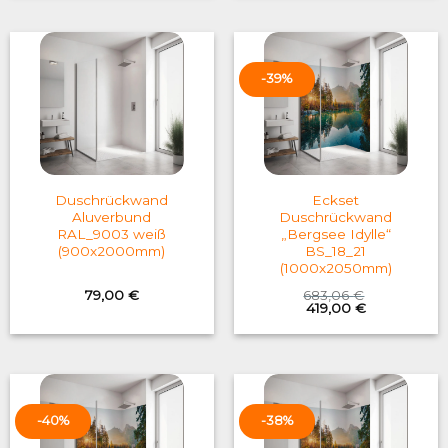
-39%
Duschrückwand
Eckset
Aluverbund
Duschrückwand
RAL_9003 weiß
„Bergsee Idylle“
(900x2000mm)
BS_18_21
(1000x2050mm)
79,00
€
683,06
€
Original
Current
419,00
€
price
price
was:
is:
683,06 €.
419,00 €.
-40%
-38%