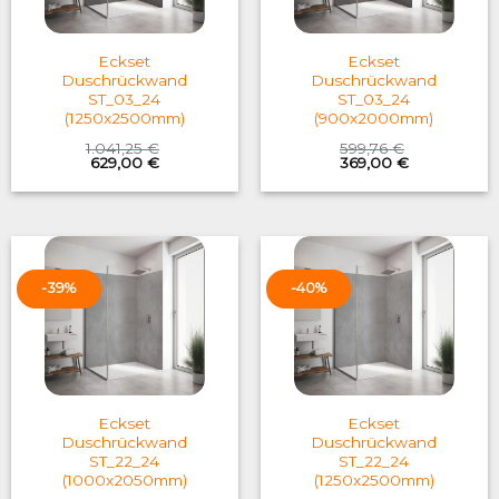
Eckset
Eckset
Duschrückwand
Duschrückwand
ST_03_24
ST_03_24
(1250x2500mm)
(900x2000mm)
1.041,25
€
599,76
€
Original
Current
Original
Current
629,00
€
369,00
€
price
price
price
price
was:
is:
was:
is:
1.041,25 €.
629,00 €.
599,76 €.
369,00 €.
-39%
-40%
Eckset
Eckset
Duschrückwand
Duschrückwand
ST_22_24
ST_22_24
(1000x2050mm)
(1250x2500mm)