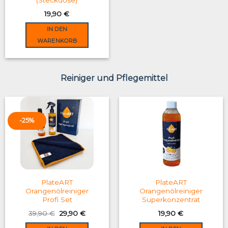
(Steckdose)
19,90
€
IN DEN
WARENKORB
Reiniger und Pflegemittel
-25%
PlateART
PlateART
Orangenölreiniger
Orangenölreiniger
Profi Set
Superkonzentrat
Original
Current
39,90
€
29,90
€
19,90
€
price
price
was:
is: