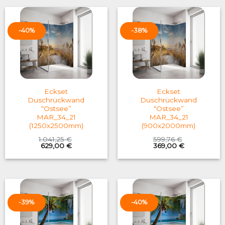
-40%
-38%
Eckset
Eckset
Duschrückwand
Duschrückwand
“Ostsee”
“Ostsee”
MAR_34_21
MAR_34_21
(1250x2500mm)
(900x2000mm)
1.041,25
€
599,76
€
Original
Current
Original
Current
629,00
€
369,00
€
price
price
price
price
was:
is:
was:
is:
1.041,25 €.
629,00 €.
599,76 €.
369,00 €.
-39%
-40%