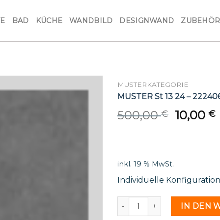
VE
BAD
KÜCHE
WANDBILD
DESIGNWAND
ZUBEHÖ
MUSTERKATEGORIE
MUSTER St 13 24 – 22240
Origina
500,00
10,00
€
€
price
was:
i
500,00 
inkl. 19 % MwSt.
Individuelle Konfiguratio
MUSTER St 13 24 - 2224061
IN DEN