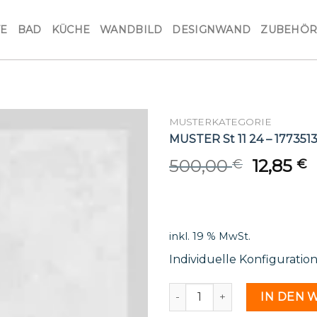
VE
BAD
KÜCHE
WANDBILD
DESIGNWAND
ZUBEHÖ
MUSTERKATEGORIE
MUSTER St 11 24 – 177351
Origina
C
500,00
12,85
€
€
price
p
was:
i
500,00 
1
inkl. 19 % MwSt.
Individuelle Konfiguratio
MUSTER St 11 24 - 1773513 
IN DEN