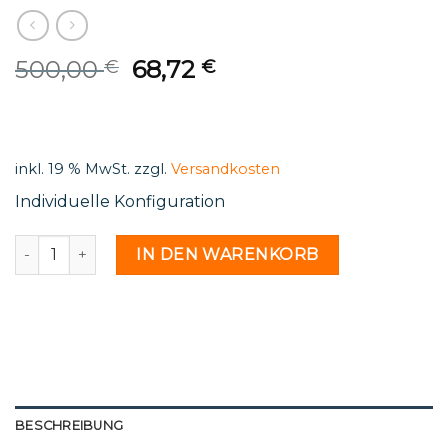
Original
Current
500,00
68,72
€
€
price
price
was:
is:
500,00 €.
68,72 €.
inkl. 19 % MwSt.
zzgl.
Versandkosten
Individuelle Konfiguration
St 11 24 - 1808177 Menge
IN DEN WARENKORB
BESCHREIBUNG