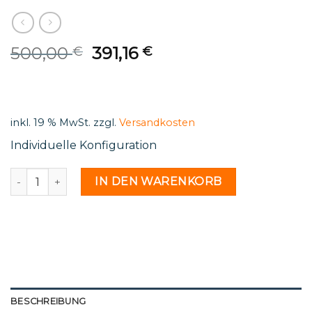
Original
Current
500,00
391,16
€
€
price
price
was:
is:
500,00 €.
391,16 €.
inkl. 19 % MwSt.
zzgl.
Versandkosten
Individuelle Konfiguration
St 11 24 - 2212641 Menge
IN DEN WARENKORB
BESCHREIBUNG