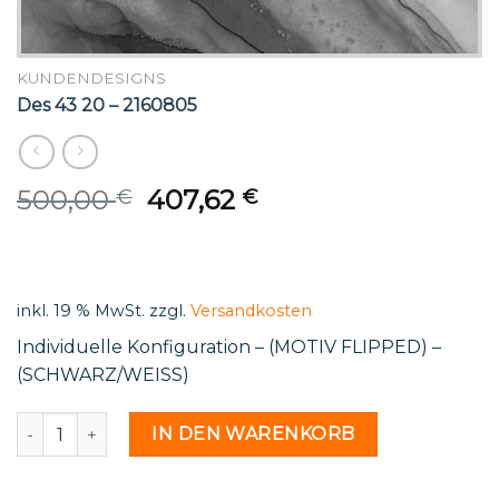
KUNDENDESIGNS
Des 43 20 – 2160805
Original
Current
500,00
407,62
€
€
price
price
was:
is:
500,00 €.
407,62 €.
inkl. 19 % MwSt.
zzgl.
Versandkosten
Individuelle Konfiguration – (MOTIV FLIPPED) –
(SCHWARZ/WEISS)
Des 43 20 - 2160805 Menge
IN DEN WARENKORB